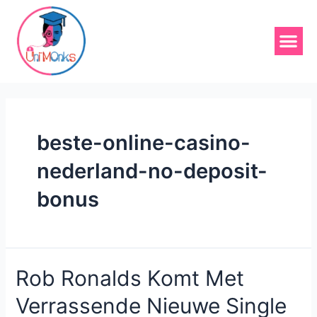
Skip
to
Me
content
beste-online-casino-
nederland-no-deposit-
bonus
Rob
Rob Ronalds Komt Met
Ronalds
Verrassende Nieuwe Single
Komt