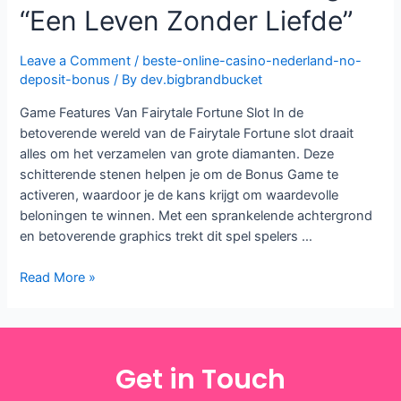
Met
“Een Leven Zonder Liefde”
Verrassende
Nieuwe
Leave a Comment
/
beste-online-casino-nederland-no-
Single
deposit-bonus
/ By
dev.bigbrandbucket
“Een
Leven
Game Features Van Fairytale Fortune Slot In de
Zonder
betoverende wereld van de Fairytale Fortune slot draait
Liefde”
alles om het verzamelen van grote diamanten. Deze
schitterende stenen helpen je om de Bonus Game te
activeren, waardoor je de kans krijgt om waardevolle
beloningen te winnen. Met een sprankelende achtergrond
en betoverende graphics trekt dit spel spelers …
Read More »
Get in Touch